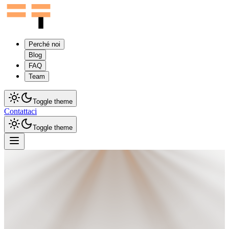
Perché noi
Blog
FAQ
Team
Toggle theme
Contattaci
Toggle theme