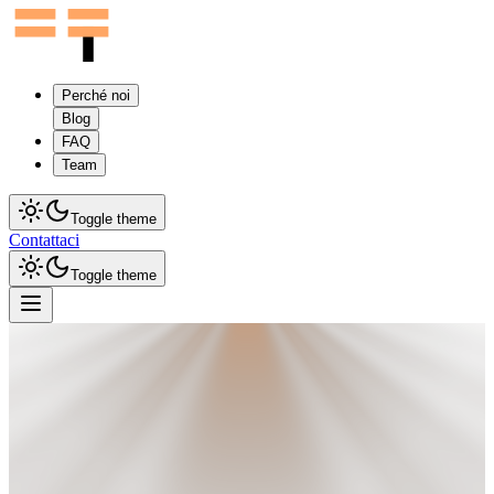
Perché noi
Blog
FAQ
Team
Toggle theme
Contattaci
Toggle theme